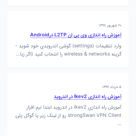
۲۰ شهریور ۱۳۹۸
آموزش راه اندازی وی پی ان L2TP درAndroid
وارد تنظیمات (settings) گوشی اندرویدی خود شوید -
گزینه wireless & networks را انتخاب کنید (اگر زبا…
۵ خرداد ۱۳۹۶
آموزش راه اندازی Ikev2 در اندروید
آموزش راه اندازی Ikev2 در اندروید ابتدا نرم افزار
strongSwan VPN Client رو از لینک زیر یا گوگل پلی
…