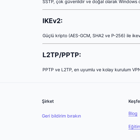
SSTP, çok güvenlidir ve doğal olarak Windows c
IKEv2:
Güçlü kripto (AES-GCM, SHA2 ve P-256) ile ikev2/
L2TP/PPTP:
PPTP ve L2TP, en uyumlu ve kolay kurulum VPN'di
Şirket
Keşfe
Blog
Geri bildirim bırakın
Eğiti