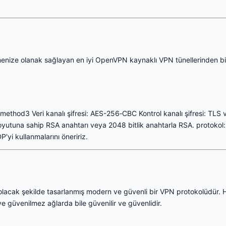
lemenize olanak sağlayan en iyi OpenVPN kaynaklı VPN tünellerinden b
 method3 Veri kanalı şifresi: AES-256‑CBC Kontrol kanalı şifresi: TLS 
boyutuna sahip RSA anahtarı veya 2048 bitlik anahtarla RSA. proto
P'yi kullanmalarını öneririz.
ak şekilde tasarlanmış modern ve güvenli bir VPN protokolüdür. Hızlı
e güvenilmez ağlarda bile güvenilir ve güvenlidir.