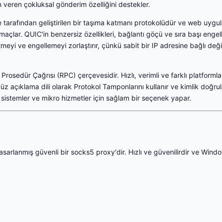
 veren çokluksal gönderim özelliğini destekler.
tarafından geliştirilen bir taşıma katmanı protokolüdür ve web uygu
i amaçlar. QUIC'in benzersiz özellikleri, bağlantı göçü ve sıra başı en
t etmeyi ve engellemeyi zorlaştırır, çünkü sabit bir IP adresine bağlı de
rosedür Çağrısı (RPC) çerçevesidir. Hızlı, verimli ve farklı platforml
yüz açıklama dili olarak Protokol Tamponlarını kullanır ve kimlik doğr
k sistemler ve mikro hizmetler için sağlam bir seçenek yapar.
asarlanmış güvenli bir socks5 proxy'dir. Hızlı ve güvenilirdir ve Win