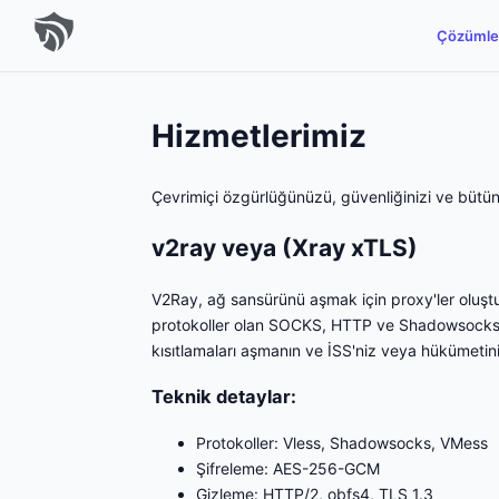
Çözümle
Hizmetlerimiz
Çevrimiçi özgürlüğünüzü, güvenliğinizi ve bütü
v2ray veya (Xray xTLS)
V2Ray, ağ sansürünü aşmak için proxy'ler oluşturm
protokoller olan SOCKS, HTTP ve Shadowsocks kul
kısıtlamaları aşmanın ve İSS'niz veya hükümetiniz
Teknik detaylar:
Protokoller: Vless, Shadowsocks, VMess
Şifreleme: AES-256-GCM
Gizleme: HTTP/2, obfs4, TLS 1.3