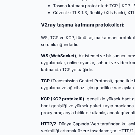
Taşıma katmanı protokolleri: TCP | KCP 
Güvenlik: TLS 1.3, Reality (Xtls hack), XT
V2ray taşıma katmanı protokolleri:
WS, TCP ve KCP, tümü taşıma katmanı protokoller
sorumluluğundadır.
WS (WebSocket)
, bir istemci ve bir sunucu ar
uygulamalar, online oyunlar, sohbet ve video kon
katmanda TCP'ye bağlıdır.
TCP
(Transmission Control Protocol), genellikle 
uygulama ve ağ cihazı için genellikle varsayılan
KCP (KCP protokolü)
, genellikle yüksek bant ge
bant genişliği ve yüksek paket kayıp oranlarına 
proxy araçlarıyla birlikte kullanılır, ancak güve
HTTP/2
, Dünya Çapında Web tarafından kullanı
verimliliği artırmak üzere tasarlanmıştır. HTTP/2,