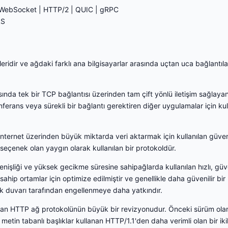
| WebSocket | HTTP/2 | QUIC | gRPC
LS
idir ve ağdaki farklı ana bilgisayarlar arasında uçtan uca bağlantıl
asında tek bir TCP bağlantısı üzerinden tam çift yönlü iletişim sağlaya
ferans veya sürekli bir bağlantı gerektiren diğer uygulamalar için kull
internet üzerinden büyük miktarda veri aktarmak için kullanılan güvenil
 seçenek olan yaygın olarak kullanılan bir protokoldür.
nişliği ve yüksek gecikme süresine sahipağlarda kullanılan hızlı, güvenil
sahip ortamlar için optimize edilmiştir ve genellikle daha güvenilir b
nlik duvarı tarafından engellenmeye daha yatkındır.
lan HTTP ağ protokolünün büyük bir revizyonudur. Önceki sürüm olan
 metin tabanlı başlıklar kullanan HTTP/1.1'den daha verimli olan bir iki