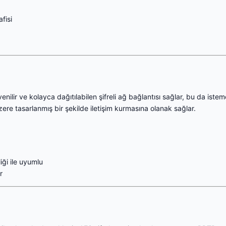
fisi
ilir ve kolayca dağıtılabilen şifreli ağ bağlantısı sağlar, bu da iste
ere tasarlanmış bir şekilde iletişim kurmasına olanak sağlar.
ği ile uyumlu
r