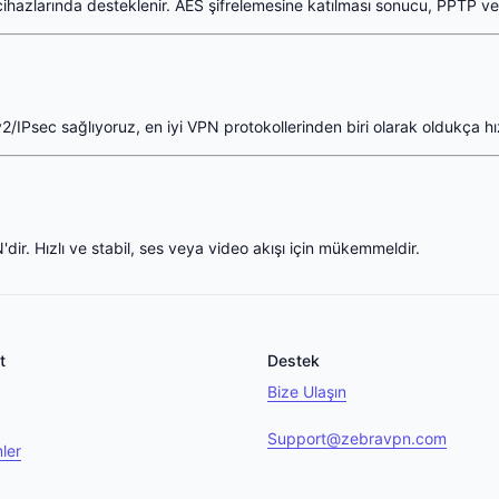
ihazlarında desteklenir. AES şifrelemesine katılması sonucu, PPTP v
IPsec sağlıyoruz, en iyi VPN protokollerinden biri olarak oldukça hızl
r. Hızlı ve stabil, ses veya video akışı için mükemmeldir.
t
Destek
Bize Ulaşın
Support@zebravpn.com
mler