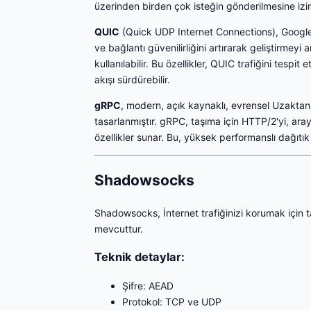
üzerinden birden çok isteğin gönderilmesine izin
QUIC
(Quick UDP Internet Connections), Google 
ve bağlantı güvenilirliğini artırarak geliştirmey
kullanılabilir. Bu özellikler, QUIC trafiğini tespi
akışı sürdürebilir.
gRPC
, modern, açık kaynaklı, evrensel Uzaktan P
tasarlanmıştır. gRPC, taşıma için HTTP/2'yi, ara
özellikler sunar. Bu, yüksek performanslı dağıtı
Shadowsocks
Shadowsocks, İnternet trafiğinizi korumak için t
mevcuttur.
Teknik detaylar:
Şifre: AEAD
Protokol: TCP ve UDP