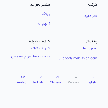
شرکت
بیشتر بخوانید
وبلاگ
نظر دهید
آموزش ها
پشتیبانی
شرایط و ضوابط
تماس با ما
شرایط استفاده
سیاست حفظ حریم خصوصی
Support@zebravpn.com
AR-
TR-
ZH-
FA-
EN-
Arabic
Turkish
Chinese
Persian
English