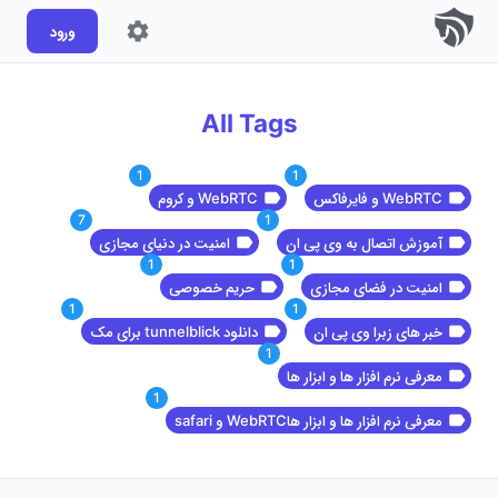
ورود
All Tags
1
1
WebRTC و فایرفاکس
WebRTC و کروم
7
1
آموزش اتصال به وی پی ان
امنیت در دنیای مجازی
1
1
امنیت در فضای مجازی
حریم خصوصی
1
1
خبر های زبرا وی پی ان
دانلود tunnelblick برای مک
1
معرفی نرم افزار ها و ابزار ها
1
معرفی نرم افزار ها و ابزار هاWebRTC و safari