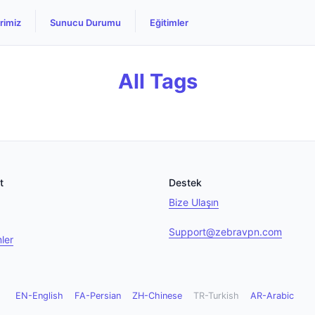
rimiz
Sunucu Durumu
Eğitimler
All Tags
t
Destek
Bize Ulaşın
Support@zebravpn.com
mler
EN-English
FA-Persian
ZH-Chinese
TR-Turkish
AR-Arabic